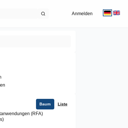
Anmelden


ten
Baum
Liste
rtanwendungen (RFA)
s)