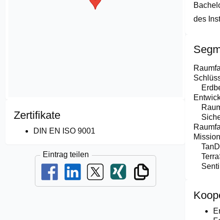
Bachelo
des Inst
Segm
Raumfa
Schlüss
Erdb
Entwick
Raum
Zertifikate
Siche
Raumfa
DIN EN ISO 9001
Missio
Tan
Eintrag teilen
Terr
Sent
Koop
E