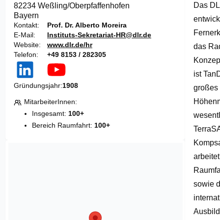
Das DLR
82234 Weßling/Oberpfaffenhofen
of
Bayern
1
entwick
Kontakt
Prof. Dr. Alberto Moreira
Fernerk
E-Mail
Instituts-Sekretariat-HR@dlr.de
Website
www.dlr.de/hr
das Rad
Telefon
+49 8153 / 282305
Konzept
ist Tan
Gründungsjahr
1908
großes 
Höhenmod
MitarbeiterInnen
Insgesamt:
100+
wesentl
Bereich Raumfahrt:
100+
TerraS
Kompsa
arbeite
Raumfah
sowie d
interna
Ausbild