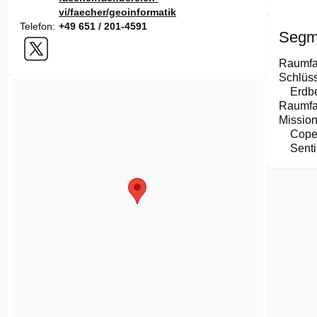
vi/faecher/geoinformatik
Telefon
+49 651 / 201-4591
Segm
Raumfa
Schlüss
Erdb
Raumfa
Missio
Cope
Sent