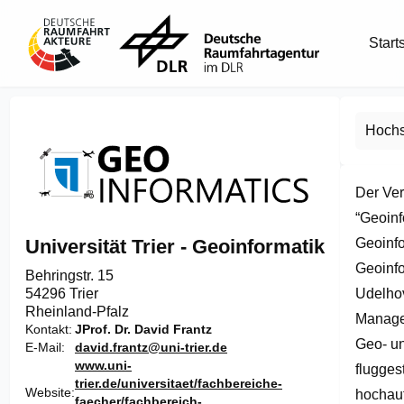
Start
Hochs
Der Ver
“Geoinf
Geoinfo
Universität Trier - Geoinformatik
Geoinfo
Behringstr. 15

Udelhov
54296 Trier
Rheinland-Pfalz
Managem
Kontakt
JProf. Dr. David Frantz
Geo- un
E-Mail
david.frantz@uni-trier.de
www.uni-
flugges
trier.de/universitaet/fachbereiche-
Website
hochauf
faecher/fachbereich-