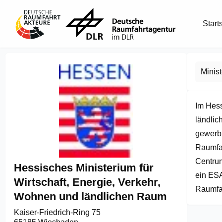
Start
Minis
Im Hess
ländlic
gewerbl
Raumfah
Centrum
Hessisches Ministerium für
ein ESA
Wirtschaft, Energie, Verkehr,
Raumfa
Wohnen und ländlichen Raum
Kaiser-Friedrich-Ring 75
