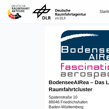
Start
BodenseeAIRea – Das L
Raumfahrtcluster
Spatenstraße 10

88046 Friedrichshafen
Baden-Württemberg