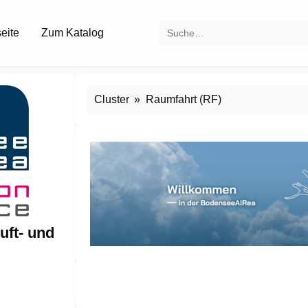
seite
Zum Katalog
Cluster
Raumfahrt (RF)
uft- und
Item
1
of
1