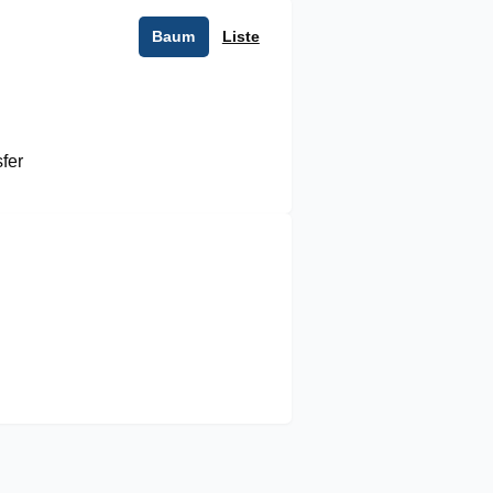
Baum
Liste
fer