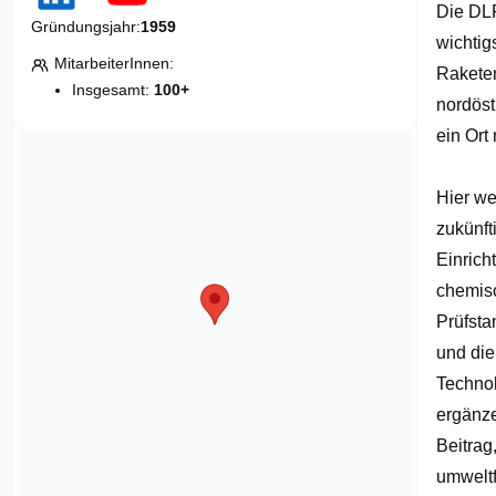
Die DLR
of
Gründungsjahr
1959
3
wichtig
MitarbeiterInnen
Raketen
Insgesamt:
100+
nordöst
ein Ort
Hier we
zukünft
Einrich
chemisc
Prüfstan
und die
Technol
ergänze
Beitrag
umweltf