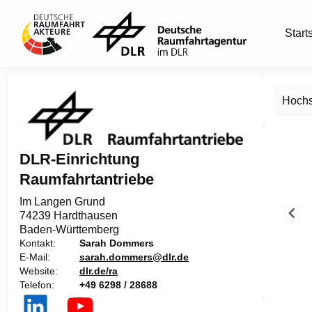
Start
Hochs
DLR-Einrichtung
Raumfahrtantriebe
Im Langen Grund

74239 Hardthausen
Baden-Württemberg
Kontakt
Sarah Dommers
E-Mail
sarah.dommers@dlr.de
Website
dlr.de/ra
Telefon
+49 6298 / 28688
Item
1