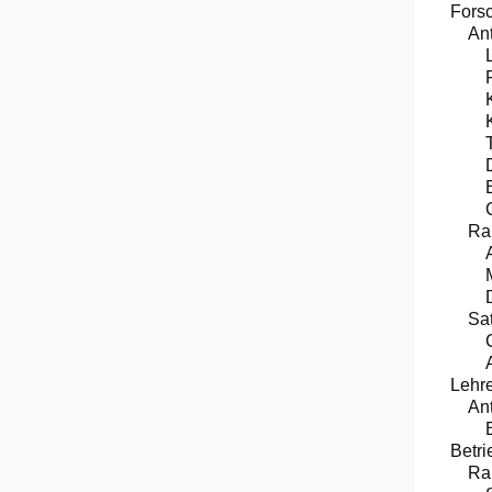
Fors
An
Ra
Sat
Lehr
An
Betri
Ra