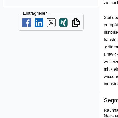
zu mache
Eintrag teilen
Seit übe
europäi
histori
transfe
„grünem
Entwick
weiterz
mit kle
wissens
industr
Segm
Raumfa
Geschäf