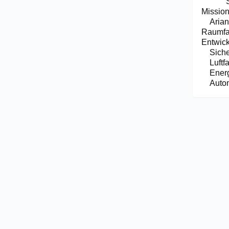
Missio
Aria
Raumfa
Entwick
Siche
Luftf
Energ
Autom