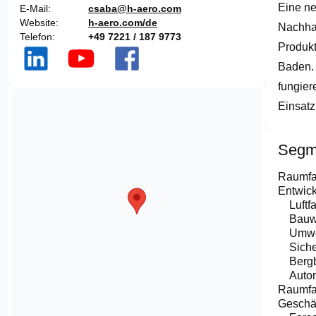
Eine ne
of
E-Mail
csaba@h-aero.com
5
Website
h-aero.com/de
Nachhal
Telefon
+49 7221 / 187 9773
Produkt
Baden. 
fungier
Einsatz
Segm
Raumfa
Entwick
Luftf
Bau
Umwe
Siche
Berg
Autom
Raumfa
Geschäf