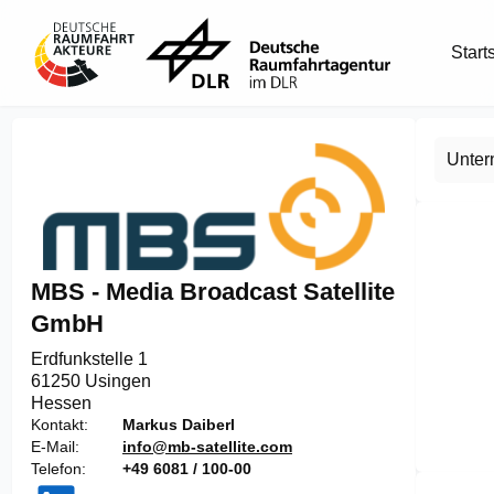
Start
Unte
MBS - Media Broadcast Satellite
GmbH
Erdfunkstelle 1

61250 Usingen
Hessen
Kontakt
Markus Daiberl
E-Mail
info@mb-satellite.com
Item
Telefon
+49 6081 / 100-00
1