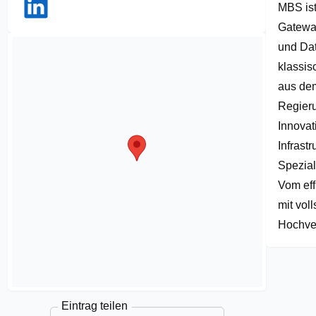
MBS ist
of
1
Gateway
und Dat
klassis
aus de
Regieru
Innovat
Infrast
Speziali
Vom eff
mit vol
Hochver
Eintrag teilen