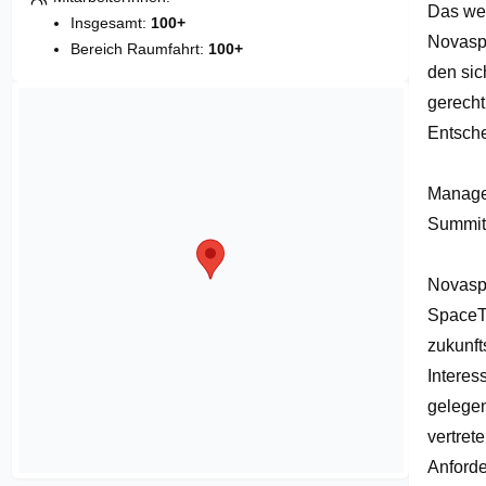
Das wel
of
Insgesamt:
100+
1
Novaspa
Bereich Raumfahrt:
100+
den sic
gerecht
Entsche
Managem
Summits
Novaspa
SpaceTec
zukunft
Interes
gelegen
vertret
Anforde