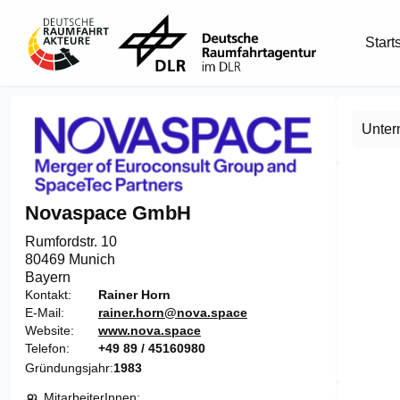
Start
Unte
Novaspace GmbH
Rumfordstr. 10

80469 Munich
Bayern
Kontakt
Rainer Horn
E-Mail
rainer.horn@nova.space
Website
www.nova.space
Telefon
+49 89 / 45160980
Gründungsjahr
1983
Item
1
MitarbeiterInnen