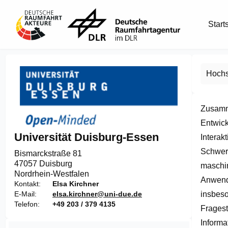
Start
Hochs
Zusamme
Entwick
Universität Duisburg-Essen
Interak
Schwerp
Bismarckstraße 81

47057 Duisburg
maschin
Nordrhein-Westfalen
Anwendu
Kontakt
Elsa Kirchner
insbeso
E-Mail
elsa.kirchner@uni-due.de
Telefon
+49 203 / 379 4135
Fragest
Informa