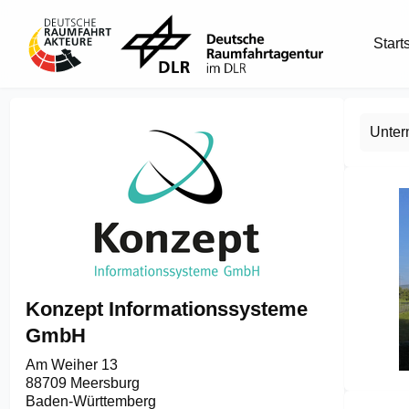
Start
Unte
Konzept Informationssysteme
GmbH
Am Weiher 13

88709 Meersburg
Item
Baden-Württemberg
1