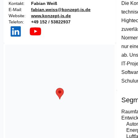
Die Kon
of
Kontakt
Fabian Weiß
1
E-Mail
fabian.weiss@konzept-is.de
technis
Website
www.konzept-is.de
Hightec
Telefon
+49 152 / 53822937
zuverlä
Normen 
nur ein
ab. Uns
IT-Proj
Softwar
Schulu
Segm
Raumfa
Entwick
Autom
Energ
Luftf