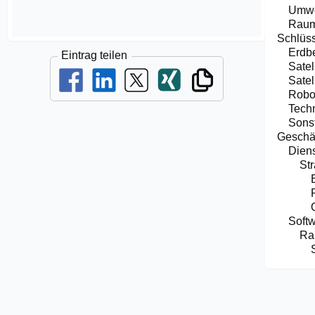
Umwe
Raum
Schlüss
Erdb
Eintrag teilen
Satel
Sate
Robo
Tech
Sons
Geschä
Diens
Str
Soft
Ra