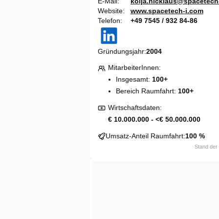
E-Mail
kolja.nicklaus@spacetech
Website
www.spacetech-i.com
Telefon
+49 7545 / 932 84-86
Gründungsjahr
2004
MitarbeiterInnen
Insgesamt:
100+
Bereich Raumfahrt:
100+
Wirtschaftsdaten
€ 10.000.000 - <€ 50.000.000
Umsatz-Anteil Raumfahrt
100 %
Stand der