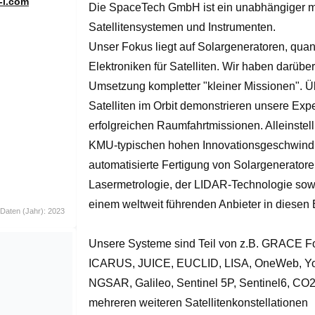
-i.com
Die SpaceTech GmbH ist ein unabhängiger mit
of
1
Satellitensystemen und Instrumenten.

Unser Fokus liegt auf Solargeneratoren, quan
Elektroniken für Satelliten. Wir haben darüber
Umsetzung kompletter "kleiner Missionen". Ü
Satelliten im Orbit demonstrieren unsere Expe
erfolgreichen Raumfahrtmissionen. Alleinste
KMU-typischen hohen Innovationsgeschwindigke
automatisierte Fertigung von Solargeneratoren
Lasermetrologie, der LIDAR-Technologie sowi
einem weltweit führenden Anbieter in diesen B
 Daten (Jahr): 2023
Unsere Systeme sind Teil von z.B. GRACE 
ICARUS, JUICE, EUCLID, LISA, OneWeb, York, 
NGSAR, Galileo, Sentinel 5P, Sentinel6, CO2
mehreren weiteren Satellitenkonstellationen