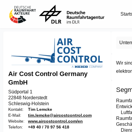
Start
Unte
Wir sin
elektro
Air Cost Control Germany
GmbH
Segm
Südportal 1

22848 Norderstedt
Raumfa
Schleswig-Holstein
Entwick
Kontakt
Tim Lemcke
Luftf
E-Mail
tim.lemcke@aircostcontrol.com
Raumfa
Website
www.aircostcontrol.com/en
Geschäf
Telefon
+49 40 / 70 97 56 418
Diens