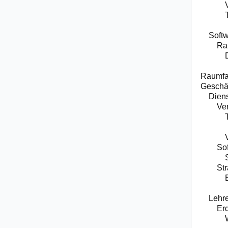
Soft
Ra
Raumfa
Geschäf
Diens
Ve
So
Str
Lehr
Er