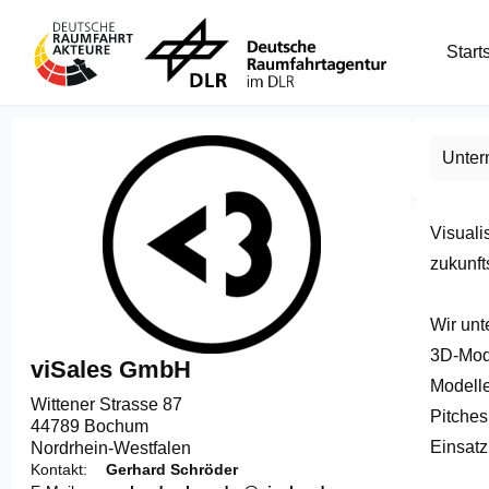
Start
Unte
Visuali
zukunfts
Wir unt
3D-Mode
viSales GmbH
Modelle
Wittener Strasse 87

Pitches
44789 Bochum
Einsatz.

Nordrhein-Westfalen
Kontakt
Gerhard Schröder