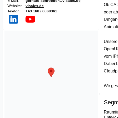
E-Mail
gerhard.schroeder@visales.de
Ob CAD-
Website
visales.de
Telefon
+49 160 / 8060361
oder ab
Umgang 
Animatio
Unsere S
OpenUSD
vom iPh
Dabei b
Cloudpf
Wir ges
Segm
Raumfa
Entwick