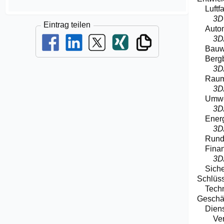
Luftf
3D
Eintrag teilen
Autom
3D
Bau
Berg
3D
Raum
3D
Umwe
3D
Energ
3D
Rund
Fina
3D
Siche
Schlüss
Tech
Geschä
Diens
Ve