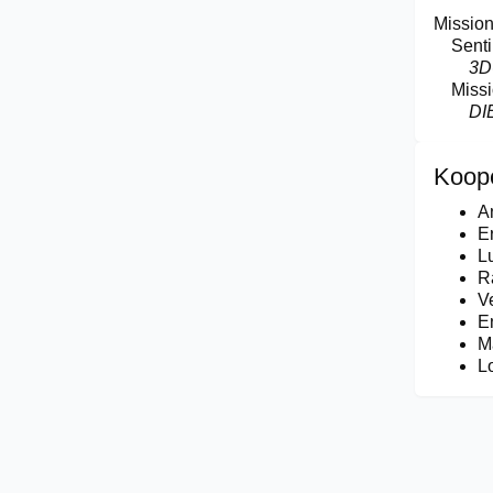
Missio
Sent
3D
Miss
DI
Koop
A
E
Lu
R
V
E
M
L