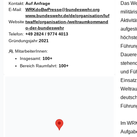
Das We
of
Kontakt
Auf Anfrage
1
E-Mail
WRKdoBwPresse@bundeswehr.org
militär
www.bundeswehr.de/de/organisation/luf
Aktivit
Website
twaffe/organisation-/weltraumkommand
o-der-bundeswehr
aufgest
Telefon
+49 2824 / 9774 4013
höchste
Gründungsjahr
2021
Führung
MitarbeiterInnen
Dauere
Insgesamt:
100+
stehend
Bereich Raumfahrt:
100+
und Füh
Einsatz
Weltrau
deutsc
Führung
Im WRK
Aufgabe