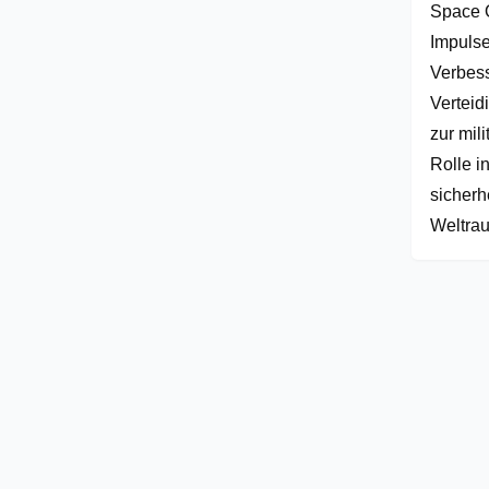
Space O
Impulse
Verbess
Verteid
zur mil
Rolle i
sicherh
Weltrau