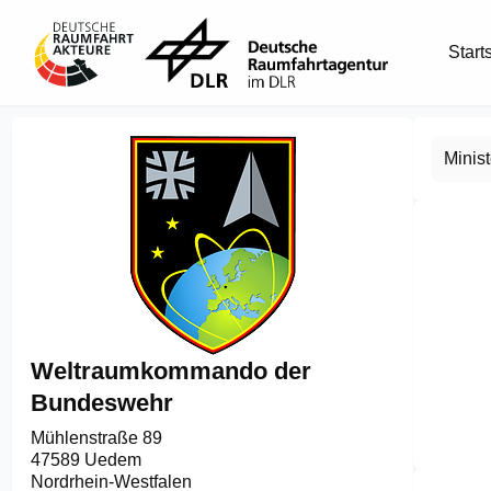
Start
Minis
Weltraumkommando der
Bundeswehr
Mühlenstraße 89

47589 Uedem
Item
Nordrhein-Westfalen
1