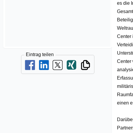
es die 
Gesamto
Beteili
Weltrau
Center 
Verteid
Unterst
Eintrag teilen
Center 
analysi
Erfassu
militär
Raumfah
einen en
Darüber
Partner