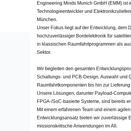
Engineering Minds Munich GmbH (EMM) ist ein
of
3
Technologieentwickler und Elektronikzulieferer
München.

Unser Fokus liegt auf der Entwicklung, dem D
hochzuverlässiger Bordelektronik für satelli
in klassischen Raumfahrtprogrammen als a
Sektor.

Wir begleiten den gesamten Entwicklungspro
Schaltungs- und PCB-Design, Auswahl und Qu
Raumfahrtkomponenten bis hin zur Lieferung flu
Unsere Lösungen, darunter Payload-Computer
FPGA-/SoC-basierte Systeme, sind bereits erfol
Mit einem erfahrenen Team und einem agilen, q
Entwicklungsansatz bieten wir zuverlässige El
missionskritische Anwendungen im All.