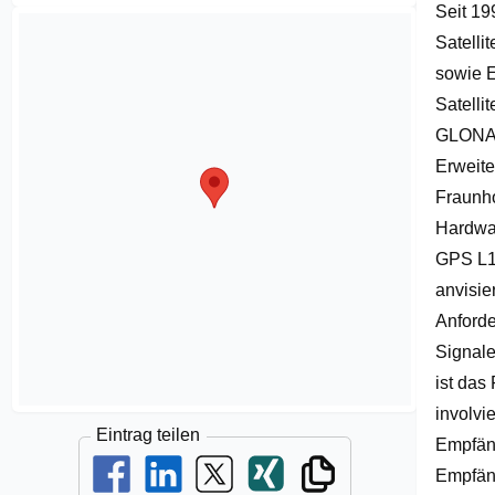
Seit 19
of
1
Satelli
sowie E
Satelli
GLONASS
Erweite
Fraunho
Hardwar
GPS L1
anvisie
Anforde
Signale
ist das
involvi
Eintrag teilen
Empfäng
Empfän