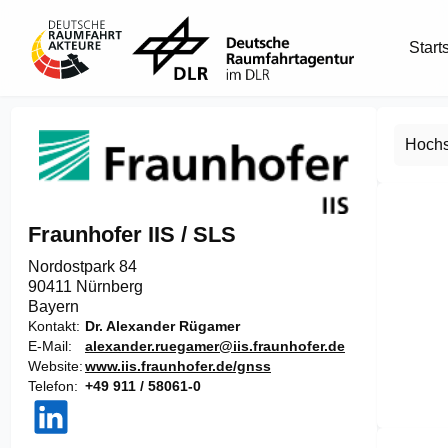
Start
Hochs
Fraunhofer IIS / SLS
Nordostpark 84

90411 Nürnberg
Bayern
Kontakt
Dr. Alexander Rügamer
E-Mail
alexander.ruegamer@iis.fraunhofer.de
Website
www.iis.fraunhofer.de/gnss
Telefon
+49 911 / 58061-0
Item
1