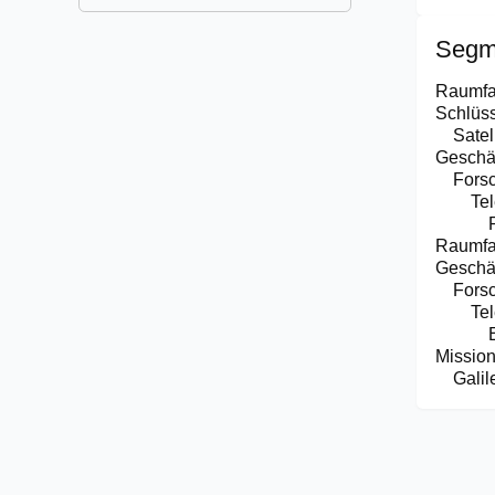
Segm
Raumfa
Schlüss
Satel
Geschä
Fors
Te
Raumfa
Geschäf
Fors
Te
Missio
Galil