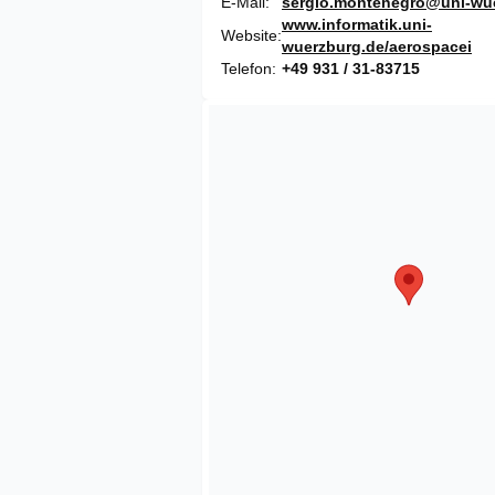
E-Mail
sergio.montenegro@uni-wu
www.informatik.uni-
Website
wuerzburg.de/aerospacei
Telefon
+49 931 / 31-83715