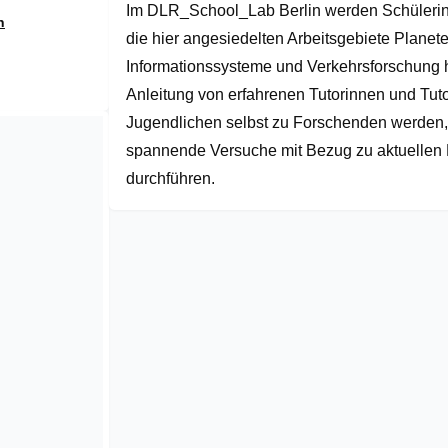
Im DLR_School_Lab Berlin werden Schülerinn
of
n
5
die hier angesiedelten Arbeitsgebiete Planet
Informationssysteme und Verkehrsforschung h
Anleitung von erfahrenen Tutorinnen und Tut
Jugendlichen selbst zu Forschenden werden, 
spannende Versuche mit Bezug zu aktuellen 
durchführen.