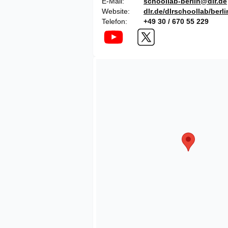
E-Mail
schoollab-berlin@dlr.de
Website
dlr.de/dlrschoollab/berli
Telefon
+49 30 / 670 55 229