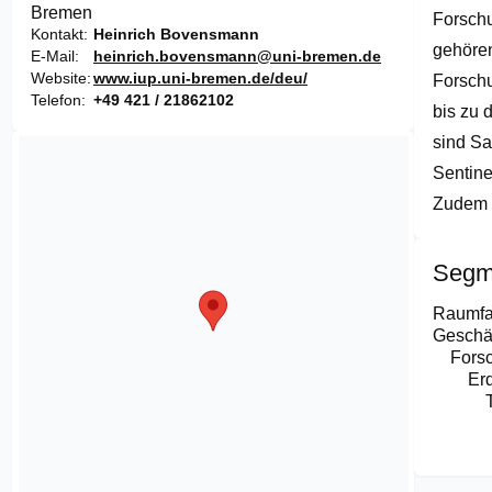
Bremen
Forschu
Kontakt
Heinrich Bovensmann
gehören
E-Mail
heinrich.bovensmann@uni-bremen.de
Website
www.iup.uni-bremen.de/deu/
Forschu
Telefon
+49 421 / 21862102
bis zu 
sind Sa
Sentine
Zudem w
Segm
Raumfa
Geschäf
Fors
Er