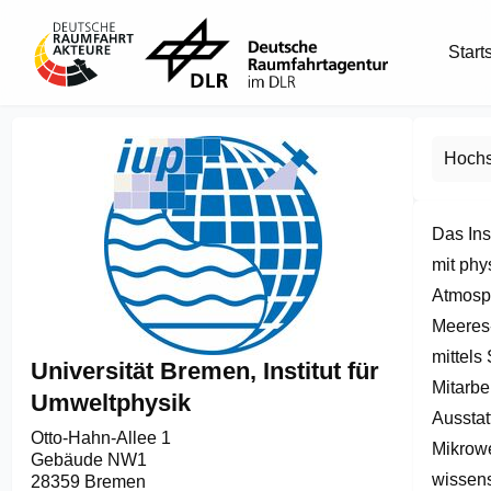
Start
Hochs
Das Ins
mit phy
Atmosph
Meeres-
mittels 
Universität Bremen, Institut für
Mitarbe
Umweltphysik
Ausstat
Otto-Hahn-Allee 1

Mikrowe
Gebäude NW1

wissens
28359 Bremen