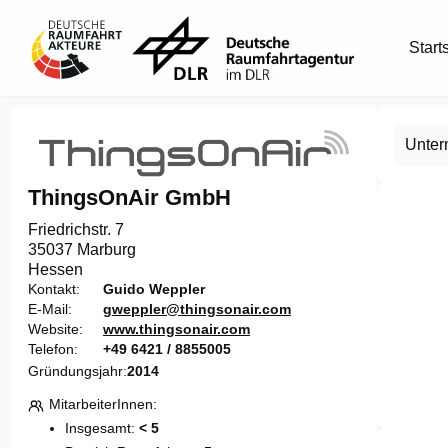
Start
Unte
ThingsOnAir GmbH
Friedrichstr. 7

35037 Marburg
Hessen
Kontakt
Guido Weppler
E-Mail
gweppler@thingsonair.com
Website
www.thingsonair.com
Telefon
+49 6421 / 8855005
Gründungsjahr
2014
MitarbeiterInnen
Item
Insgesamt:
< 5
1