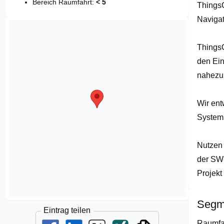
Bereich Raumfahrt:
< 5
Things
of
1
Navigat
ThingsO
den Ein
nahezu 
Wir en
Systems
Nutzen 
der SW-
Projekt
Segm
Eintrag teilen
Raumfa