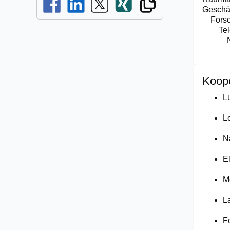
Geschä
Fors
Te
Koop
Lu
L
N
E
Mo
L
F