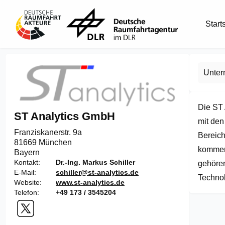
Start
Unte
Die ST
ST Analytics GmbH
mit den
Franziskanerstr. 9a

Bereich
81669 München
kommerz
Bayern
Kontakt
Dr.-Ing. Markus Schiller
gehören
E-Mail
schiller@st-analytics.de
Technol
Website
www.st-analytics.de
Telefon
+49 173 / 3545204