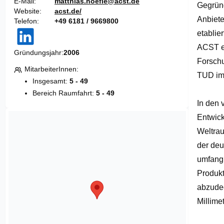
E-Mail
matthias.hoefle@acst.de
Gegründ
of
Website
acst.de/
3
Anbiete
Telefon
+49 6181 / 9669800
etablie
ACST er
Gründungsjahr
2006
Forschu
MitarbeiterInnen
TUD im 
Insgesamt:
5 - 49
Bereich Raumfahrt:
5 - 49
In den 
Entwick
Weltrau
der deu
umfang
Produkt
abzudec
Millime