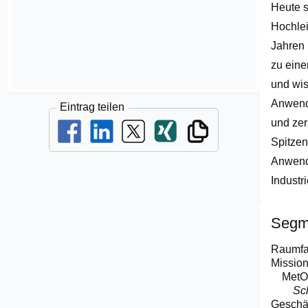
Heute s
Hochlei
Jahren 
zu eine
und wis
Anwendu
Eintrag teilen
und zer
Spitzen
Anwendu
Industr
Segm
Raumfa
Missio
MetO
Sc
Geschäf