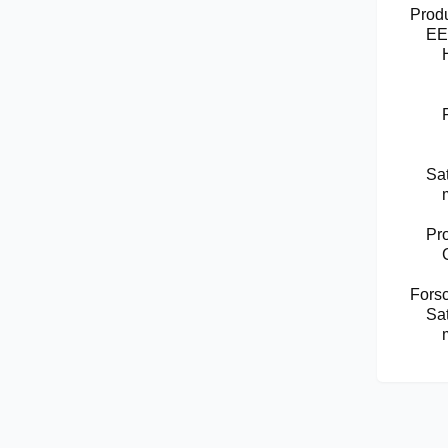
Prod
EE
Sat
Pr
Fors
Sat