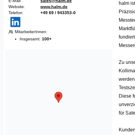
E-Mail
sales@halm.de
halm is
of
Website
www.halm.de
1
Präzisi
Telefon
+49 69 / 943353-0
Messtec
Marktfü
MitarbeiterInnen
fundier
Insgesamt:
100+
Messerge
Zu unse
Kollima
werden 
Testsze
Diese f
unverzi
für Satel
Kunden 