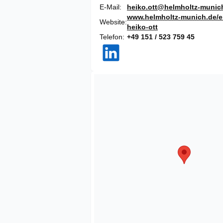
E-Mail
heiko.ott@helmholtz-munic
www.helmholtz-munich.de/en
Website
heiko-ott
Telefon
+49 151 / 523 759 45