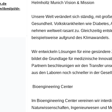
Helmholtz Munich Vision & Mission

of
h.de
1
/ibmi/pi/dr-
Unsere Welt verändert sich ständig, mit groß
Gesundheit. Volkskrankheiten wie Diabetes, 
nehmen weltweit rasant zu. Gleichzeitig ents
beispielsweise aufgrund des Klimawandels.  

Wir entwickeln Lösungen für eine gesündere 
bildet die Grundlage für medizinische Innova
Partnern beschleunigen wir den Transfer uns
aus den Laboren noch schneller in der Gesells
 Bioengineering Center

Im Bioengineering Center vereinen wir interd
Naturwissenschaften, Ingenieurwesen und Medi